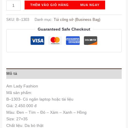
B-
THÊM VÀO GIỎ HÀNG
MUA NGAY
-1303
số
SKU:
B--1303
Danh mục:
Túi công sở (Business Bag)
lượng
Guaranteed Safe Checkout
Mô tả
Am Lady Fashion
Mã sản phẩm:
B–1303- Có ngăn laptop hoặc tài liệu
Giá: 2.450.000 đ
Màu: Đen – Tím – Đỏ – Xám – Xanh – Hồng
Size: 27×35
Chất liệu: Da bò thật