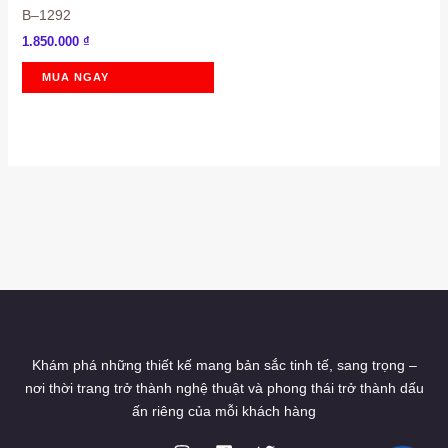
B–1292
1.850.000
₫
MUA NGAY
Khám phá những thiết kế mang bản sắc tinh tế, sang trọng –
nơi thời trang trở thành nghệ thuật và phong thái trở thành dấu
ấn riêng của mỗi khách hàng