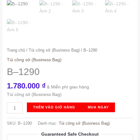
Trang chủ
/
Túi công sở (Business Bag)
/ B–1290
Túi công sở (Business Bag)
B–1290
1.780.000
₫
& Miễn phí giao hàng
Túi công sở (Business Bag)
B-
THÊM VÀO GIỎ HÀNG
MUA NGAY
-1290
số
SKU:
B--1290
Danh mục:
Túi công sở (Business Bag)
lượng
Guaranteed Safe Checkout