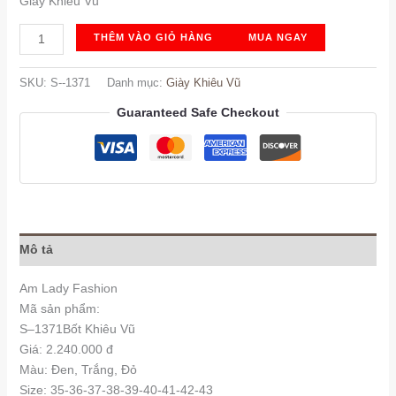
Giày Khiêu Vũ
S-
THÊM VÀO GIỎ HÀNG
MUA NGAY
-1371
số
SKU:
S--1371
Danh mục:
Giày Khiêu Vũ
lượng
Guaranteed Safe Checkout
Mô tả
Am Lady Fashion
Mã sản phẩm:
S–1371Bốt Khiêu Vũ
Giá: 2.240.000 đ
Màu: Đen, Trắng, Đỏ
Size: 35-36-37-38-39-40-41-42-43