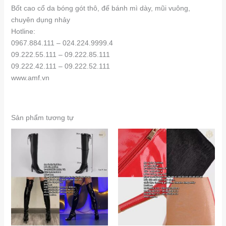
Bốt cao cổ da bóng gót thô, đế bánh mì dày, mũi vuông,
chuyên dụng nhảy
Hotline:
0967.884.111 – 024.224.9999.4
09.222.55.111 – 09.222.85.111
09.222.42.111 – 09.222.52.111
www.amf.vn
Sản phẩm tương tự