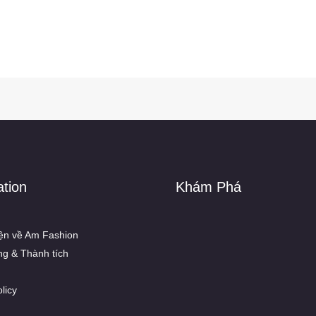
ation
Khám Phá
ện về Am Fashion
ng & Thành tích
licy