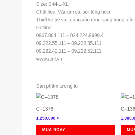
Size: S-M-L-XL
Chất liệu: Vải kim sa, sợi tổng hợp
Thiết kế trễ vai, dáng xòe rộng sang trọng, đín
Hotline:
0967.884.111 – 024.224.9999.4
09.222.55.111 – 09.222.85.111
09.222.42.111 – 09.222.52.111
www.amf.vn
Sản phẩm tương tự
C–1378
C–13
1.250.000
₫
1.380.
MUA NGAY
MU