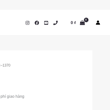
0
₫
C–1370
 phí giao hàng