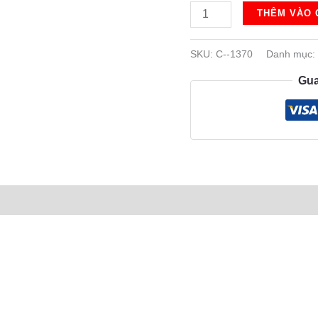
C-
THÊM VÀO 
-1370
số
SKU:
C--1370
Danh mục
lượng
Gua