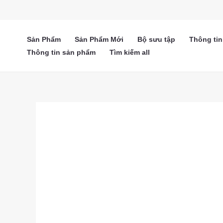
Nhảy
tới
nội
Sản Phẩm
Sản Phẩm Mới
Bộ sưu tập
Thông ti
dung
Thông tin sản phẩm
Tìm kiếm all