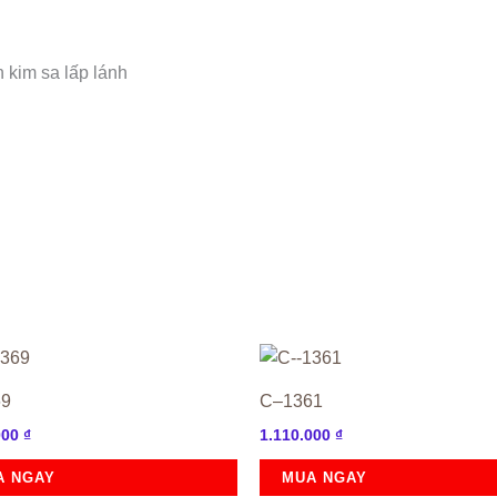
h kim sa lấp lánh
69
C–1361
000
₫
1.110.000
₫
A NGAY
MUA NGAY