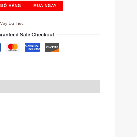
GIỎ HÀNG
MUA NGAY
:
Váy Dự Tiệc
ranteed Safe Checkout