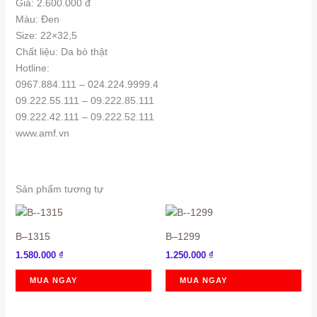
Giá: 2.600.000 đ
Màu: Đen
Size: 22×32,5
Chất liệu: Da bò thật
Hotline:
0967.884.111 – 024.224.9999.4
09.222.55.111 – 09.222.85.111
09.222.42.111 – 09.222.52.111
www.amf.vn
Sản phẩm tương tự
B–1315
B–1299
1.580.000
₫
1.250.000
₫
MUA NGAY
MUA NGAY