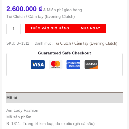
2.600.000
₫
& Miễn phí giao hàng
Túi Clutch / Cầm tay (Evening Clutch)
B-
THÊM VÀO GIỎ HÀNG
MUA NGAY
-1311
số
SKU:
B--1311
Danh mục:
Túi Clutch / Cầm tay (Evening Clutch)
lượng
Guaranteed Safe Checkout
Mô tả
Am Lady Fashion
Mã sản phẩm:
B–1311- Trang trí kim loại, da exotic (giả cá sấu)