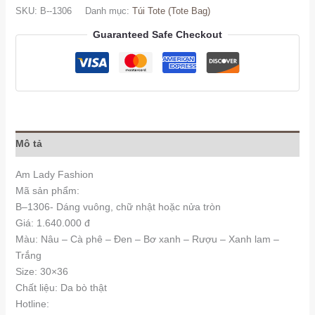
số
SKU:
B--1306
Danh mục:
Túi Tote (Tote Bag)
lượng
Guaranteed Safe Checkout
Mô tả
Am Lady Fashion
Mã sản phẩm:
B–1306- Dáng vuông, chữ nhật hoặc nửa tròn
Giá: 1.640.000 đ
Màu: Nâu – Cà phê – Đen – Bơ xanh – Rượu – Xanh lam –
Trắng
Size: 30×36
Chất liệu: Da bò thật
Hotline: