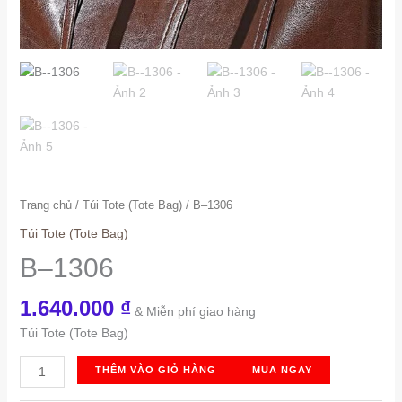
Trang chủ
/
Túi Tote (Tote Bag)
/ B–1306
Túi Tote (Tote Bag)
B–1306
1.640.000
₫
& Miễn phí giao hàng
Túi Tote (Tote Bag)
B-
THÊM VÀO GIỎ HÀNG
MUA NGAY
-1306